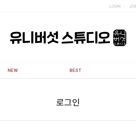
LOGIN
JOI
NEW
BEST
로그인